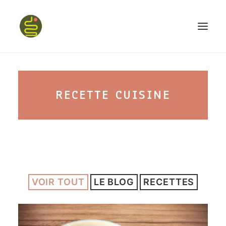
qui suis-je ?
RECETTE CUISINE
PROGRAMME HAPPY BELLY
MON LIVRE
VOIR TOUT
LE BLOG
RECETTES
CONFÉRENCES
podcast kinoa