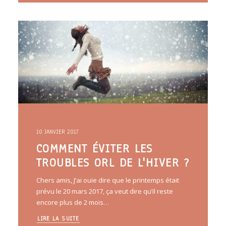
10 JANVIER 2017
COMMENT ÉVITER LES
TROUBLES ORL DE L'HIVER ?
Chers amis, J’ai ouïe dire que le printemps était
prévu le 20 mars 2017, ça veut dire qu’il reste
encore plus de 2 mois…
LIRE LA SUITE