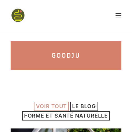
qui suis-je ?
GOODJU
PROGRAMME HAPPY BELLY
MON LIVRE
VOIR TOUT
LE BLOG
CONFÉRENCES
FORME ET SANTÉ NATURELLE
podcast kinoa