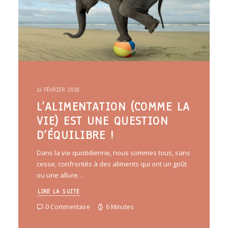
14 FÉVRIER 2018
L’ALIMENTATION (COMME LA
VIE) EST UNE QUESTION
D’ÉQUILIBRE !
Dans la vie quotidienne, nous sommes tous, sans
cesse, confrontés à des aliments qui ont un goût
ou une allure…
LIRE LA SUITE
0 Commentaire
6 Minutes