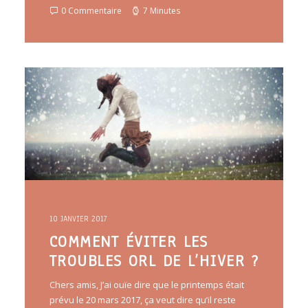
0 Commentaire
7 Minutes
10 JANVIER 2017
COMMENT ÉVITER LES
TROUBLES ORL DE L’HIVER ?
Chers amis, J’ai ouïe dire que le printemps était
prévu le 20 mars 2017, ça veut dire qu’il reste