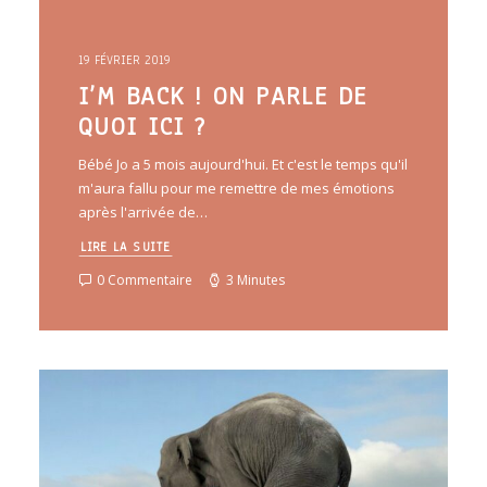
19 FÉVRIER 2019
I’M BACK ! ON PARLE DE
QUOI ICI ?
Bébé Jo a 5 mois aujourd'hui. Et c'est le temps qu'il
m'aura fallu pour me remettre de mes émotions
après l'arrivée de…
LIRE LA SUITE
0 Commentaire
3 Minutes