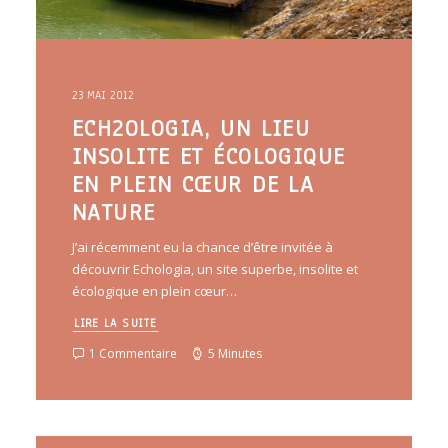
23 MAI 2012
ECH2OLOGIA, UN LIEU
INSOLITE ET ÉCOLOGIQUE
EN PLEIN CŒUR DE LA
NATURE
J’ai récemment eu la chance d’être invitée à
découvrir Echologia, un site superbe, insolite et
écologique en plein cœur…
LIRE LA SUITE
1 Commentaire
5 Minutes