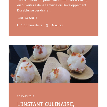
en ouverture de la semaine du Développement
Durable, se tiendra la…
LIRE LA SUITE
1 Commentaire
3 Minutes
20 MARS 2012
L'INSTANT CULINAIRE,