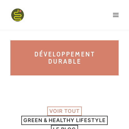
qui suis-je ?
DÉVELOPPEMENT
PROGRAMME HAPPY BELLY
DURABLE
MON LIVRE
CONFÉRENCES
VOIR TOUT
GREEN & HEALTHY LIFESTYLE
podcast kinoa