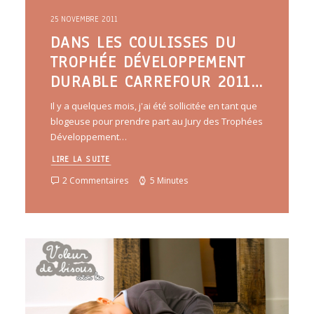
25 NOVEMBRE 2011
DANS LES COULISSES DU
TROPHÉE DÉVELOPPEMENT
DURABLE CARREFOUR 2011…
Il y a quelques mois, j'ai été sollicitée en tant que
blogeuse pour prendre part au Jury des Trophées
Développement…
LIRE LA SUITE
2 Commentaires
5 Minutes