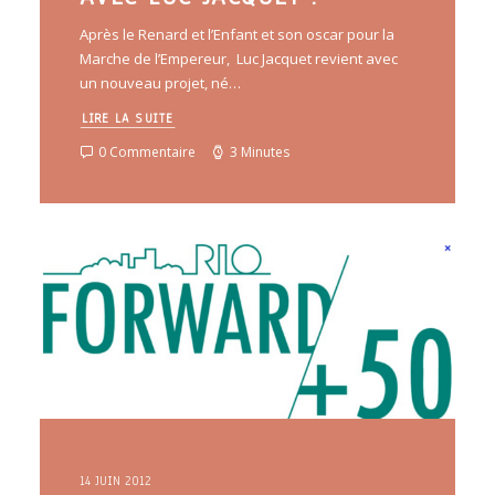
Après le Renard et l’Enfant et son oscar pour la
Marche de l’Empereur, Luc Jacquet revient avec
un nouveau projet, né…
LIRE LA SUITE
0 Commentaire
3 Minutes
14 JUIN 2012