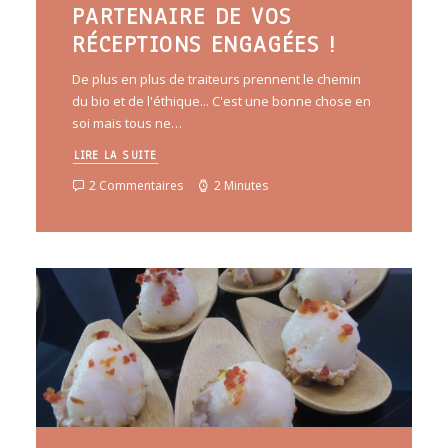
PARTENAIRE DE VOS
RÉCEPTIONS ENGAGÉES !
De plus en plus de traiteurs prennent le chemin
du bio et de l'éthique... C'est une bonne chose en
soi mais tous ne…
LIRE LA SUITE
2 Commentaires
2 Minutes