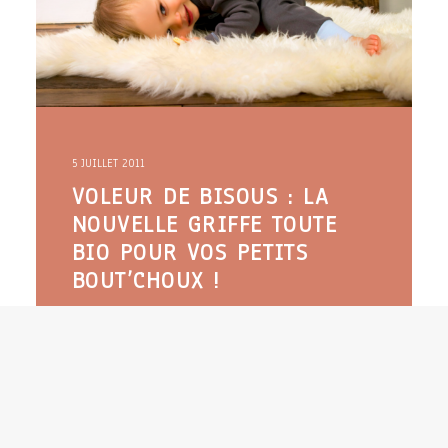
5 JUILLET 2011
VOLEUR DE BISOUS : LA
NOUVELLE GRIFFE TOUTE
BIO POUR VOS PETITS
BOUT’CHOUX !
La petite histoire : Il y a bientôt un an, Pauline
Loeb, une jeune parisienne issue du milieu de
l'art, a eu la bonne…
LIRE LA SUITE
0 Commentaire
3 Minutes