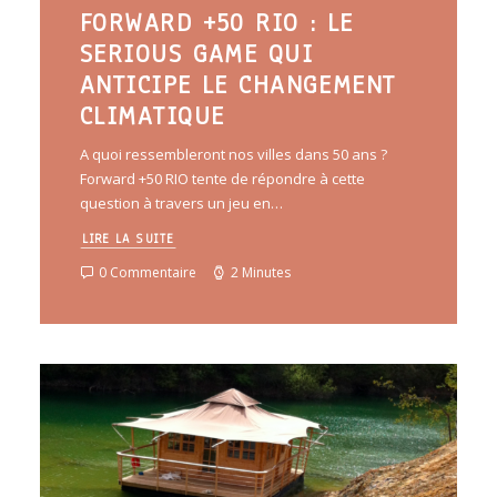
FORWARD +50 RIO : LE
SERIOUS GAME QUI
ANTICIPE LE CHANGEMENT
CLIMATIQUE
A quoi ressembleront nos villes dans 50 ans ?
Forward +50 RIO tente de répondre à cette
question à travers un jeu en…
LIRE LA SUITE
0 Commentaire
2 Minutes