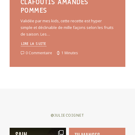
CLAFOUTIS AMANDES
POMMES
Validée par mes kids, cette recette est hyper
simple et déclinable de mille façons selon les fruits
de saison. Les…
LIRE LA SUITE
0 Commentaire
1 Minutes
@JULIECOIGNET