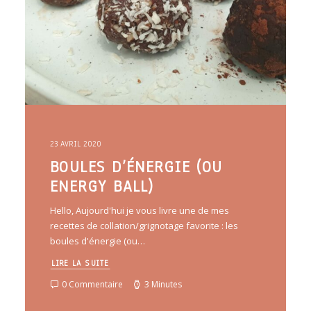
23 AVRIL 2020
BOULES D’ÉNERGIE (OU
ENERGY BALL)
Hello, Aujourd'hui je vous livre une de mes
recettes de collation/grignotage favorite : les
boules d'énergie (ou…
LIRE LA SUITE
0 Commentaire
3 Minutes