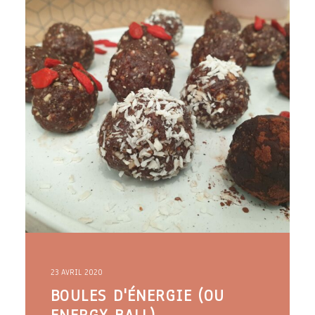
ARTICLES
YOGA
faire le quiz
Recherche
Panier
23 AVRIL 2020
BOULES D'ÉNERGIE (OU