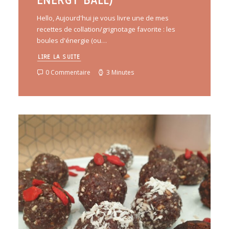
ENERGY BALL)
Hello, Aujourd'hui je vous livre une de mes
recettes de collation/grignotage favorite : les
boules d'énergie (ou…
LIRE LA SUITE
0 Commentaire
3 Minutes