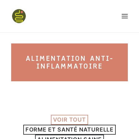
qui suis-je ?
ALIMENTATION ANTI-
PROGRAMME HAPPY BELLY
INFLAMMATOIRE
MON LIVRE
CONFÉRENCES
VOIR TOUT
FORME ET SANTÉ NATURELLE
podcast kinoa