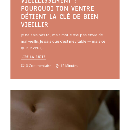
VIEILLISSEMENT :
POURQUOI TON VENTRE
DÉTIENT LA CLÉ DE BIEN
VIEILLIR
Je ne sais pas toi, mais moi je n'ai pas envie de
mal vieillir. Je sais que c'est inévitable — mais ce
que je veux,…
LIRE LA SUITE
0 Commentaire
12 Minutes