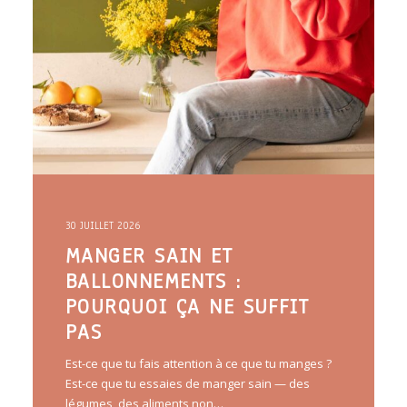
30 JUILLET 2026
MANGER SAIN ET
BALLONNEMENTS :
POURQUOI ÇA NE SUFFIT
PAS
Est-ce que tu fais attention à ce que tu manges ?
Est-ce que tu essaies de manger sain — des
légumes, des aliments non…