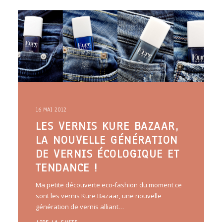
ARTICLES
YOGA
faire le quiz
Recherche
Panier
16 MAI 2012
LES VERNIS KURE BAZAAR,
LA NOUVELLE GÉNÉRATION
DE VERNIS ÉCOLOGIQUE ET
TENDANCE !
Ma petite découverte eco-fashion du moment ce
sont les vernis Kure Bazaar, une nouvelle
génération de vernis alliant…