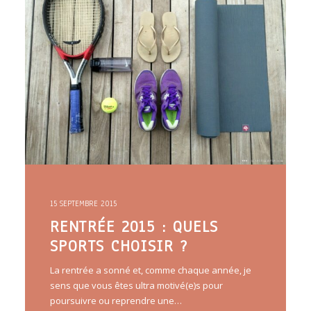
ARTICLES
YOGA
faire le quiz
Recherche
Panier
15 SEPTEMBRE 2015
RENTRÉE 2015 : QUELS
SPORTS CHOISIR ?
La rentrée a sonné et, comme chaque année, je
sens que vous êtes ultra motivé(e)s pour
poursuivre ou reprendre une…