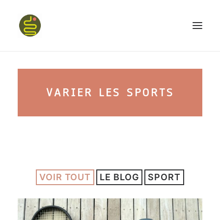
qui suis-je ?
VARIER LES SPORTS
PROGRAMME HAPPY BELLY
MON LIVRE
VOIR TOUT
LE BLOG
SPORT
CONFÉRENCES
podcast kinoa