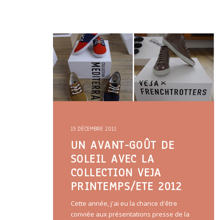
15 DÉCEMBRE 2011
UN AVANT-GOÛT DE
SOLEIL AVEC LA
COLLECTION VEJA
PRINTEMPS/ETE 2012
Cette année, j'ai eu la chance d'être
conviée aux présentations presse de la