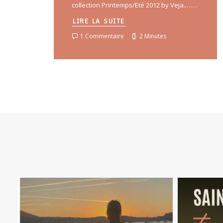
collection Printemps/Eté 2012 by Veja..……
LIRE LA SUITE
1 Commentaire
2 Minutes