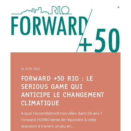
ARTICLES
YOGA
faire le quiz
Recherche
Panier
14 JUIN 2012
FORWARD +50 RIO : LE
SERIOUS GAME QUI
ANTICIPE LE CHANGEMENT
CLIMATIQUE
A quoi ressembleront nos villes dans 50 ans ?
Forward +50 RIO tente de répondre à cette
question à travers un jeu en…