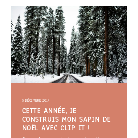
ARTICLES
YOGA
faire le quiz
Recherche
Panier
5 DÉCEMBRE 2017
CETTE ANNÉE, JE
CONSTRUIS MON SAPIN DE
NOËL AVEC CLIP IT !