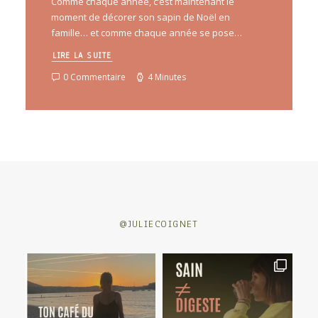
Comme chaque année, c’est maintenant le
moment de décorer son sapin de Noël en
famille… et comme chaque année se pose…
LIRE LA SUITE
0 Commentaire
4 Minutes
@JULIECOIGNET