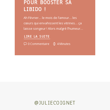
POUR BOOSTER SA
LIBIDO !
Ah Février… le mois de l’amour… les
cœurs qui envahissent les vitrines… ça
laisse songeur ! Alors malgré l’humeur…
LIRE LA SUITE
0 Commentaire
4 Minutes
@JULIECOIGNET