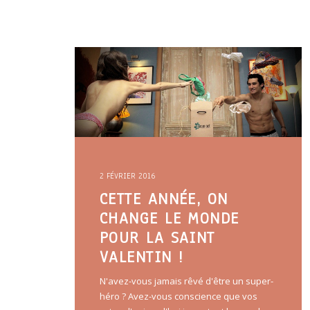
2 FÉVRIER 2016
CETTE ANNÉE, ON
CHANGE LE MONDE
POUR LA SAINT
VALENTIN !
N'avez-vous jamais rêvé d'être un super-
héro ? Avez-vous conscience que vos