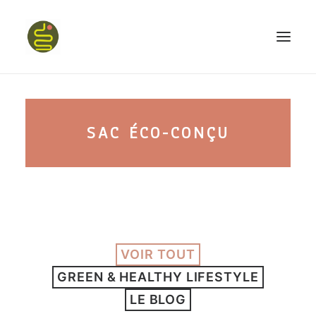
qui suis-je ?
SAC ÉCO-CONÇU
PROGRAMME HAPPY BELLY
MON LIVRE
VOIR TOUT
CONFÉRENCES
GREEN & HEALTHY LIFESTYLE
podcast kinoa
LE BLOG