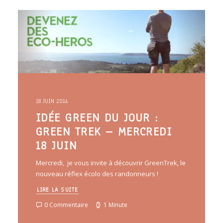
ARTICLES
YOGA
faire le quiz
Recherche
Panier
18 JUIN 2014
IDÉE GREEN DU JOUR :
GREEN TREK – MERCREDI
18 JUIN
Mercredi, je vous invite à découvrir GreenTrek, le
nouveau réflex écolo des randonneurs !
LIRE LA SUITE
0 Commentaire
1 Minute