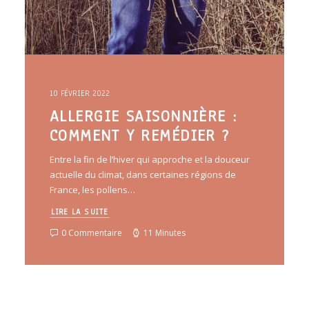
10 FÉVRIER 2022
ALLERGIE SAISONNIÈRE :
COMMENT Y REMÉDIER ?
Entre la fin de l’hiver qui approche et la douceur
actuelle du climat, dans certaines régions de
France, les pollens…
LIRE LA SUITE
0 Commentaire
11 Minutes