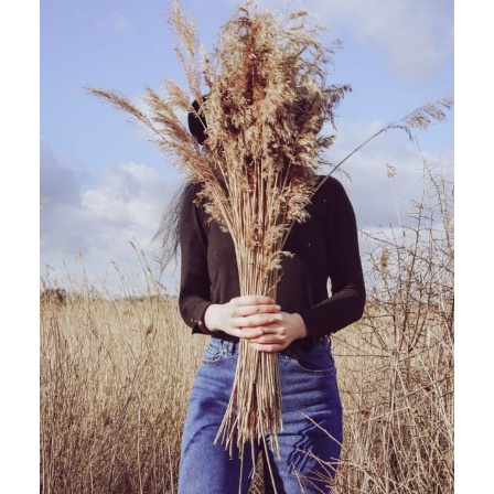
ARTICLES
YOGA
faire le quiz
Recherche
Panier