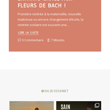
FLEURS DE BACH !
Première rentrée à la maternelle, nouvelle
maitresse ou encore changement d’école, la
rentrée scolaire est souvent une…
LIRE LA SUITE
0 Commentaire
7 Minutes
@JULIECOIGNET