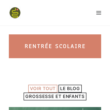
qui suis-je ?
RENTRÉE SCOLAIRE
PROGRAMME HAPPY BELLY
MON LIVRE
VOIR TOUT
LE BLOG
CONFÉRENCES
GROSSESSE ET ENFANTS
podcast kinoa