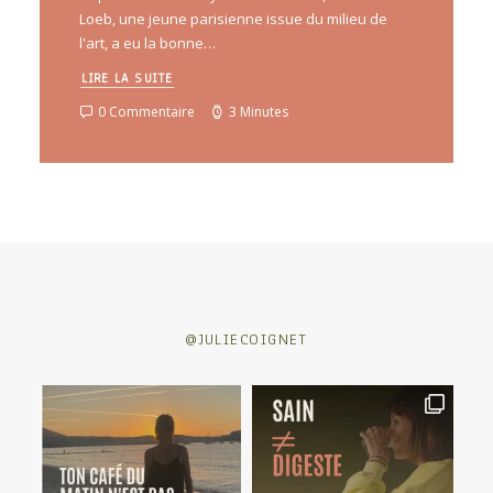
Loeb, une jeune parisienne issue du milieu de
l'art, a eu la bonne…
LIRE LA SUITE
0 Commentaire
3 Minutes
@JULIECOIGNET