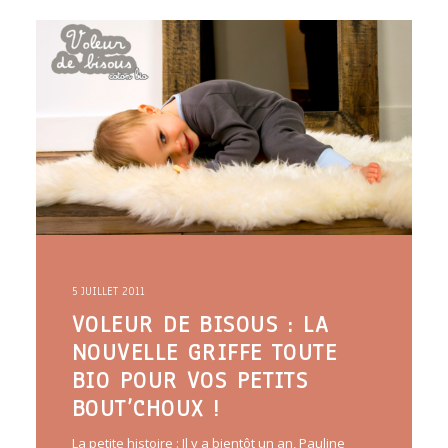
ARTICLES
YOGA
faire le quiz
Recherche
Panier
5 JUILLET 2011
VOLEUR DE BISOUS : LA
NOUVELLE GRIFFE TOUTE
BIO POUR VOS PETITS
BOUT’CHOUX !
La petite histoire : Il y a bientôt un an, Pauline