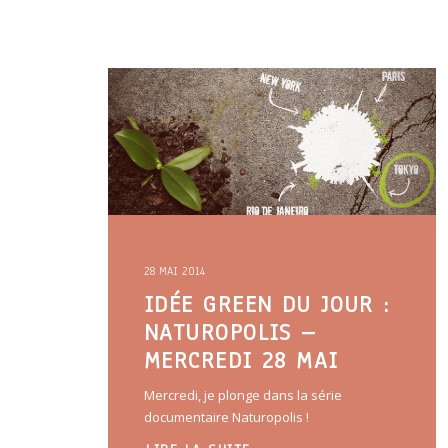
28 MAI 2014
IDÉE GREEN DU JOUR :
NATUROPOLIS –
MERCREDI 28 MAI
Mercredi, je plonge dans la série
documentaire Naturopolis !