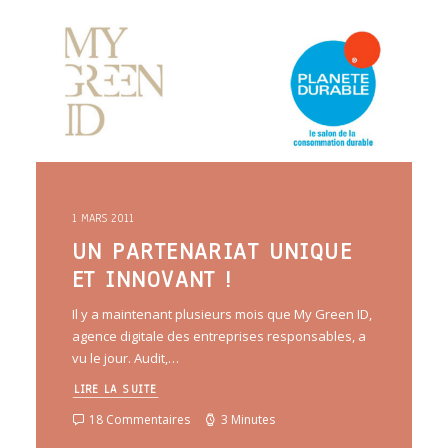
ARTICLES
YOGA
faire le quiz
Recherche
Panier
1 MARS 2011
UN PARTENARIAT UNIQUE
ET INNOVANT !
Il y a maintenant plusieurs mois que My Green ID,
agence digitale des entreprises responsables, a
vu le jour. Audit,…
LIRE LA SUITE
18 Commentaires
3 Minutes