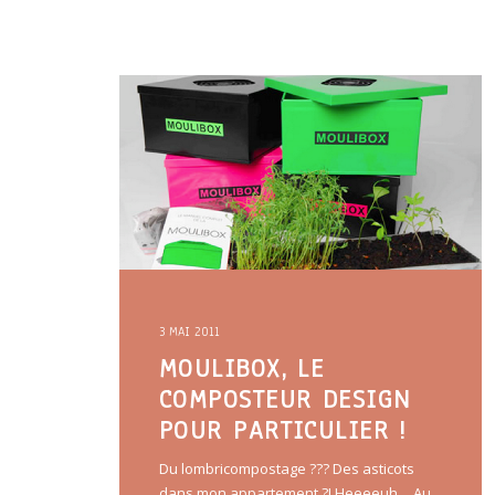
3 MAI 2011
MOULIBOX, LE
COMPOSTEUR DESIGN
POUR PARTICULIER !
Du lombricompostage ??? Des asticots
dans mon appartement ?! Heeeeuh… Au