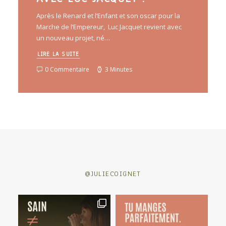
Après le Renard et l’Enfant et son oscar pour la
Marche de l’Empereur, Luc Jacquet revient avec
un nouveau projet, né…
LIRE LA SUITE
0 Commentaire
3 Minutes
@JULIECOIGNET