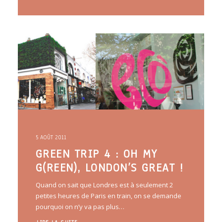
5 AOÛT 2011
GREEN TRIP 4 : OH MY
G(REEN), LONDON’S GREAT !
Quand on sait que Londres est à seulement 2
petites heures de Paris en train, on se demande
pourquoi on n’y va pas plus…