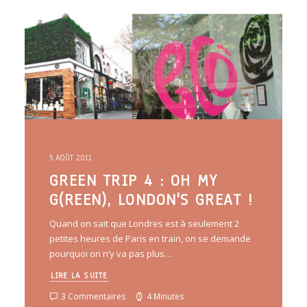
ARTICLES
YOGA
faire le quiz
Recherche
Panier
5 AOÛT 2011
GREEN TRIP 4 : OH MY
G(REEN), LONDON'S GREAT !
Quand on sait que Londres est à seulement 2
petites heures de Paris en train, on se demande
pourquoi on n’y va pas plus…
LIRE LA SUITE
3 Commentaires
4 Minutes