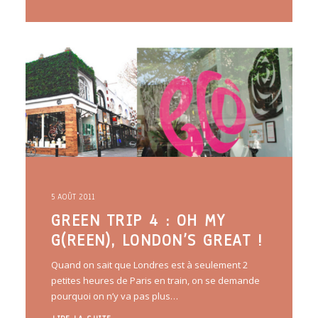
5 AOÛT 2011
GREEN TRIP 4 : OH MY
G(REEN), LONDON’S GREAT !
Quand on sait que Londres est à seulement 2
petites heures de Paris en train, on se demande
pourquoi on n’y va pas plus…