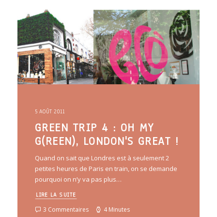
ARTICLES
YOGA
faire le quiz
Recherche
Panier
5 AOÛT 2011
GREEN TRIP 4 : OH MY
G(REEN), LONDON'S GREAT !
Quand on sait que Londres est à seulement 2
petites heures de Paris en train, on se demande
pourquoi on n’y va pas plus…
LIRE LA SUITE
3 Commentaires
4 Minutes