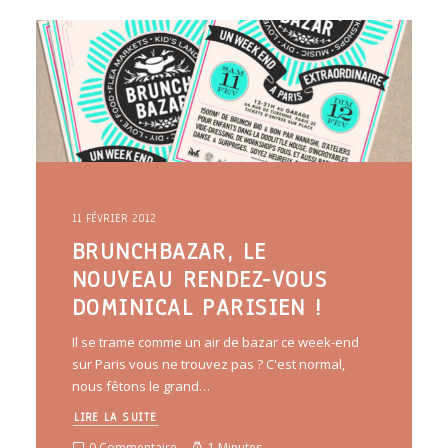
ARTICLES
YOGA
faire le quiz
Recherche
Panier
11 FÉVRIER 2012
BRUNCHBAZAR, LE
NOUVEAU RENDEZ-VOUS
DOMINICAL PARISIEN !
Il se trame comme un air de bazar ce week-end
sur Paris vous ne trouvez pas ? C'est normal,
nous fêtons le grand…
LIRE LA SUITE
0 Commentaire
1 Minutes