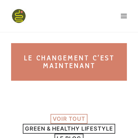
qui suis-je ?
LE CHANGEMENT C’EST
PROGRAMME HAPPY BELLY
MAINTENANT
MON LIVRE
CONFÉRENCES
VOIR TOUT
GREEN & HEALTHY LIFESTYLE
podcast kinoa