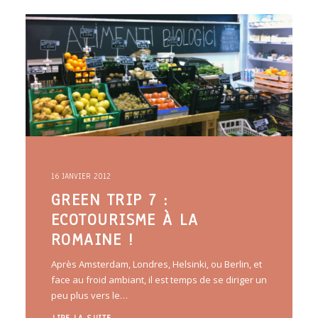
ARTICLES
YOGA
faire le quiz
Recherche
Panier
16 JANVIER 2012
GREEN TRIP 7 :
ECOTOURISME À LA
ROMAINE !
Après Amsterdam, Londres, Helsinki, ou Berlin, et
face au froid ambiant, il est temps de se diriger un
peu plus vers le…