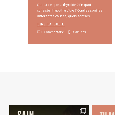
Qu'est-ce que la thyroïde ? En quoi
consiste l'hypothyroïdie ? Quelles sont les
différentes causes, quels sont les…
LIRE LA SUITE
0 Commentaire
9 Minutes