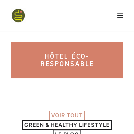
qui suis-je ?
HÔTEL ÉCO-
PROGRAMME HAPPY BELLY
RESPONSABLE
MON LIVRE
CONFÉRENCES
VOIR TOUT
GREEN & HEALTHY LIFESTYLE
podcast kinoa