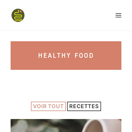
qui suis-je ?
HEALTHY FOOD
PROGRAMME HAPPY BELLY
MON LIVRE
VOIR TOUT
RECETTES
CONFÉRENCES
podcast kinoa