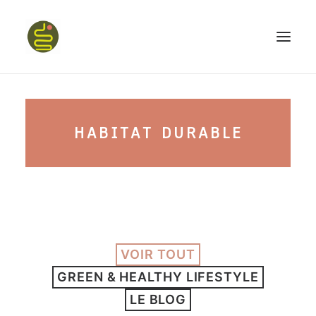
qui suis-je ?
HABITAT DURABLE
PROGRAMME HAPPY BELLY
MON LIVRE
VOIR TOUT
CONFÉRENCES
GREEN & HEALTHY LIFESTYLE
podcast kinoa
LE BLOG