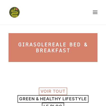
qui suis-je ?
GIRASOLEREALE BED &
PROGRAMME HAPPY BELLY
BREAKFAST
MON LIVRE
CONFÉRENCES
VOIR TOUT
GREEN & HEALTHY LIFESTYLE
podcast kinoa