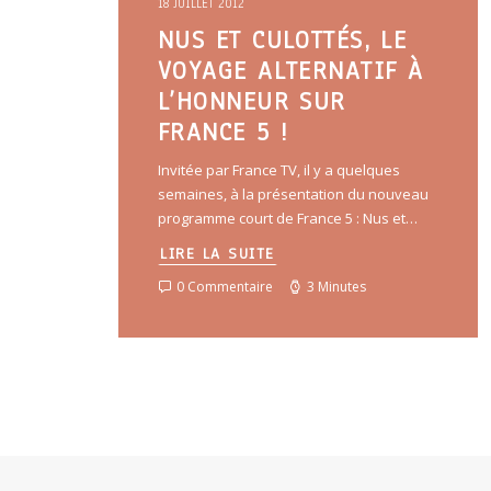
18 JUILLET 2012
NUS ET CULOTTÉS, LE
VOYAGE ALTERNATIF À
L’HONNEUR SUR
FRANCE 5 !
Invitée par France TV, il y a quelques
semaines, à la présentation du nouveau
programme court de France 5 : Nus et…
LIRE LA SUITE
0 Commentaire
3 Minutes