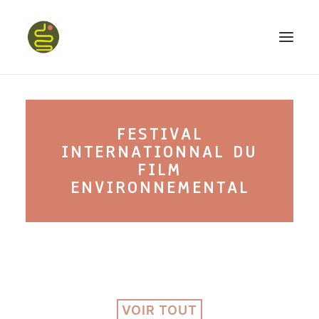
qui suis-je ?
FESTIVAL
PROGRAMME HAPPY BELLY
INTERNATIONNAL DU
MON LIVRE
FILM
ENVIRONNEMENTAL
CONFÉRENCES
podcast kinoa
VOIR TOUT