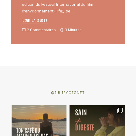
édition du Festival International du film
d’environnement (Fife), se…
LIRE LA SUITE
2 Commentaires
3 Minutes
@JULIECOIGNET