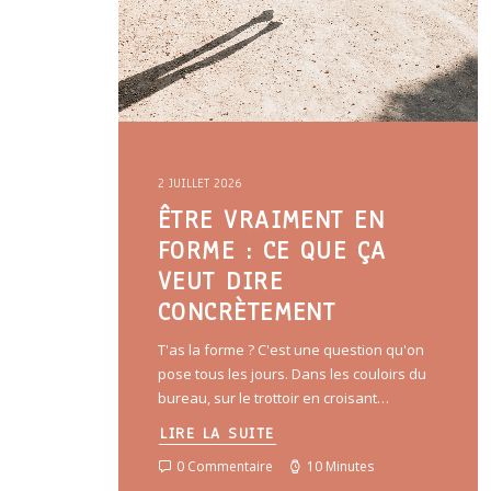
2 JUILLET 2026
ÊTRE VRAIMENT EN
FORME : CE QUE ÇA
VEUT DIRE
CONCRÈTEMENT
T'as la forme ? C'est une question qu'on
pose tous les jours. Dans les couloirs du
bureau, sur le trottoir en croisant…
LIRE LA SUITE
0 Commentaire
10 Minutes