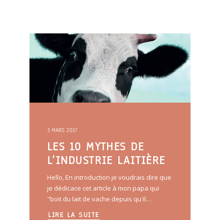
3 MARS 2017
LES 10 MYTHES DE
L’INDUSTRIE LAITIÈRE
Hello, En introduction je voudrais dire que
je dédicace cet article à mon papa qui
"boit du lait de vache depuis qu'il…
LIRE LA SUITE