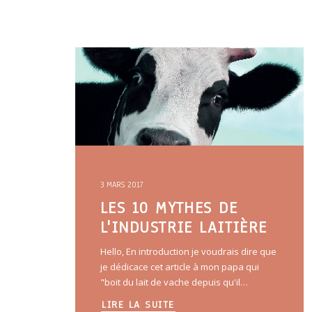
3 MARS 2017
LES 10 MYTHES DE
L'INDUSTRIE LAITIÈRE
Hello, En introduction je voudrais dire que
je dédicace cet article à mon papa qui
"boit du lait de vache depuis qu'il…
LIRE LA SUITE