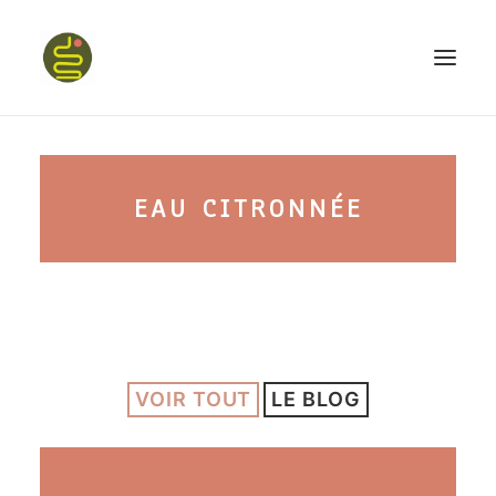
qui suis-je ?
EAU CITRONNÉE
PROGRAMME HAPPY BELLY
MON LIVRE
VOIR TOUT
LE BLOG
CONFÉRENCES
podcast kinoa