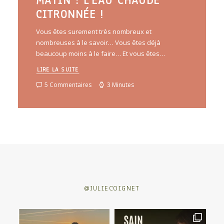
MATIN : L’EAU CHAUDE
CITRONNÉE !
Vous êtes surement très nombreux et
nombreuses à le savoir… Vous êtes déjà
beaucoup moins à le faire… Et vous êtes…
LIRE LA SUITE
5 Commentaires
3 Minutes
@JULIECOIGNET