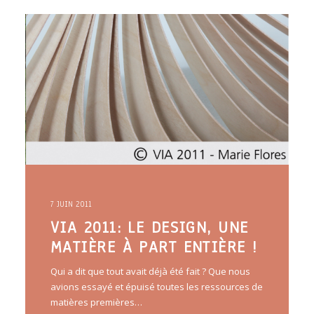
ARTICLES
YOGA
faire le quiz
Recherche
Panier
7 JUIN 2011
VIA 2011: LE DESIGN, UNE
MATIÈRE À PART ENTIÈRE !
Qui a dit que tout avait déjà été fait ? Que nous
avions essayé et épuisé toutes les ressources de
matières premières…