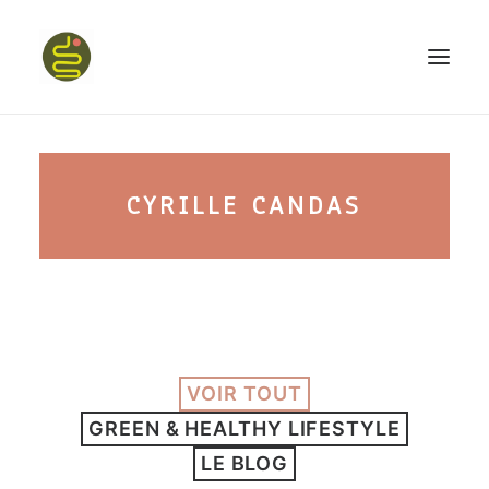
qui suis-je ?
CYRILLE CANDAS
PROGRAMME HAPPY BELLY
MON LIVRE
VOIR TOUT
CONFÉRENCES
GREEN & HEALTHY LIFESTYLE
podcast kinoa
LE BLOG