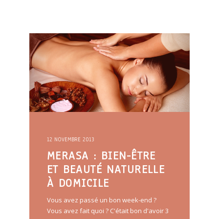
12 NOVEMBRE 2013
MERASA : BIEN-ÊTRE
ET BEAUTÉ NATURELLE
À DOMICILE
Vous avez passé un bon week-end ?
Vous avez fait quoi ? C'était bon d'avoir 3