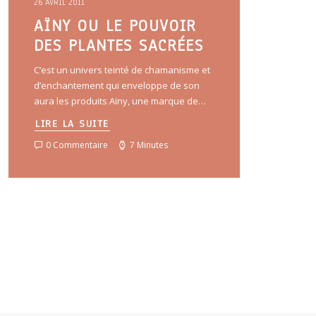
26 AVRIL 2011
AÏNY OU LE POUVOIR
DES PLANTES SACRÉES
C’est un univers teinté de chamanisme et
d’enchantement qui enveloppe de son
aura les produits Aïny, une marque de…
LIRE LA SUITE
0 Commentaire
7 Minutes