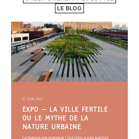
ARTICLES
LE BLOG
YOGA
faire le quiz
Recherche
Panier
17 JUIN 2011
EXPO – LA VILLE FERTILE
OU LE MYTHE DE LA
NATURE URBAINE
La Nature me manque ! Qui n’en a pas parfois