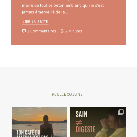
marre de tout ce béton ambiant, qui ne s’est
jamais émerveillé de la…
LIRE LA SUITE
2 Commentaires
2 Minutes
@JULIECOIGNET