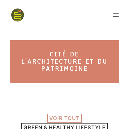
qui suis-je ?
CITÉ DE
PROGRAMME HAPPY BELLY
L’ARCHITECTURE ET DU
MON LIVRE
PATRIMOINE
CONFÉRENCES
VOIR TOUT
podcast kinoa
GREEN & HEALTHY LIFESTYLE