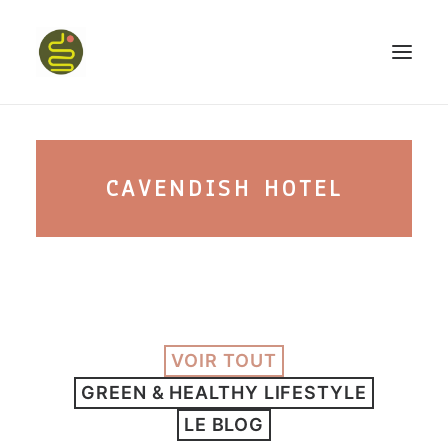
qui suis-je ?
CAVENDISH HOTEL
PROGRAMME HAPPY BELLY
MON LIVRE
VOIR TOUT
CONFÉRENCES
GREEN & HEALTHY LIFESTYLE
podcast kinoa
LE BLOG