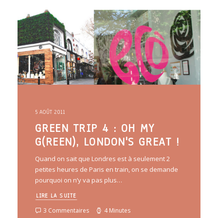
ARTICLES
YOGA
faire le quiz
Recherche
Panier
5 AOÛT 2011
GREEN TRIP 4 : OH MY
G(REEN), LONDON'S GREAT !
Quand on sait que Londres est à seulement 2
petites heures de Paris en train, on se demande
pourquoi on n’y va pas plus…
LIRE LA SUITE
3 Commentaires
4 Minutes