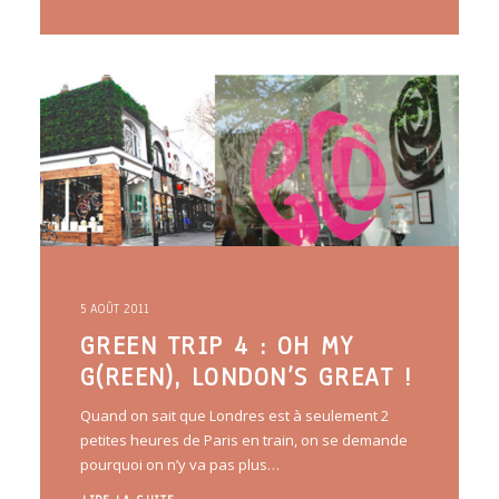
5 AOÛT 2011
GREEN TRIP 4 : OH MY
G(REEN), LONDON’S GREAT !
Quand on sait que Londres est à seulement 2
petites heures de Paris en train, on se demande
pourquoi on n’y va pas plus…