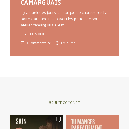
CAMARGUAIS.
Il y a quelques jours, la marque de chaussures La
Botte Gardiane m'a ouvert les portes de son
atelier camarguais. C'est…
LIRE LA SUITE
0 Commentaire
3 Minutes
@JULIECOIGNET