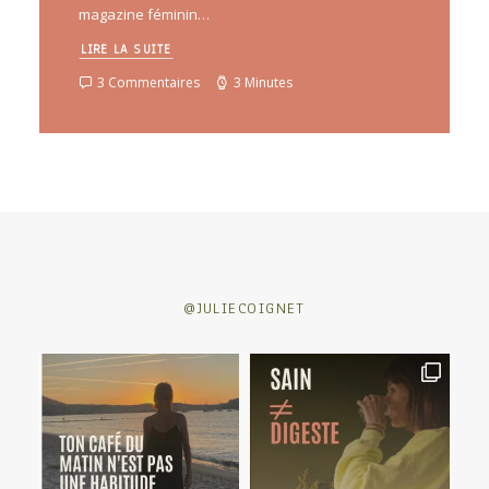
magazine féminin…
LIRE LA SUITE
3 Commentaires
3 Minutes
@JULIECOIGNET