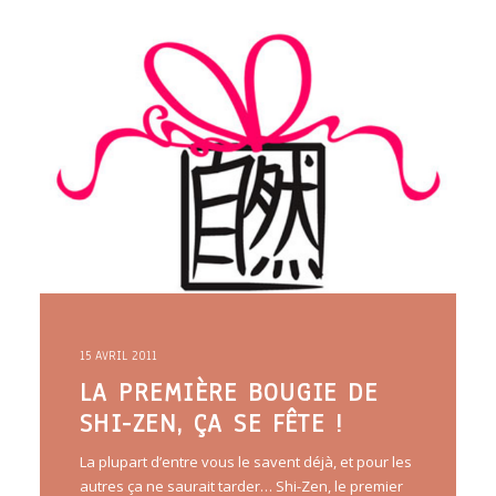
ARTICLES
YOGA
faire le quiz
Recherche
Panier
15 AVRIL 2011
LA PREMIÈRE BOUGIE DE
SHI-ZEN, ÇA SE FÊTE !
La plupart d’entre vous le savent déjà, et pour les
autres ça ne saurait tarder… Shi-Zen, le premier