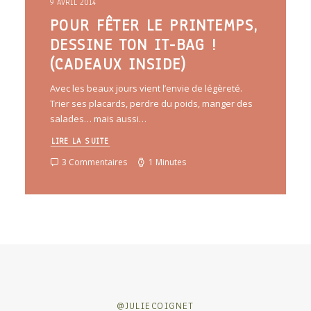
9 AVRIL 2014
POUR FÊTER LE PRINTEMPS,
DESSINE TON IT-BAG !
(CADEAUX INSIDE)
Avec les beaux jours vient l’envie de légèreté.
Trier ses placards, perdre du poids, manger des
salades… mais aussi…
LIRE LA SUITE
3 Commentaires
1 Minutes
@JULIECOIGNET