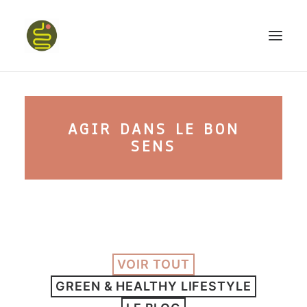
qui suis-je ?
AGIR DANS LE BON
PROGRAMME HAPPY BELLY
SENS
MON LIVRE
CONFÉRENCES
VOIR TOUT
GREEN & HEALTHY LIFESTYLE
podcast kinoa