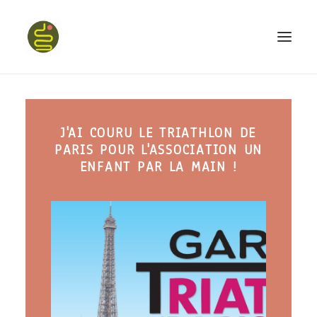
qui suis-je ?
J'AI COURU LE TRIATHLON DE
PROGRAMME HAPPY BELLY
PARIS POUR L'ASSOCIATION UN
MON LIVRE
ENFANT PAR LA MAIN !
CONFÉRENCES
podcast kinoa